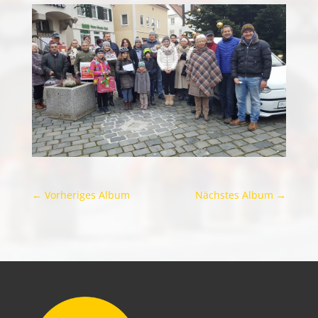
←
Vorheriges Album
Nächstes Album
→